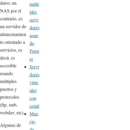
datos; un
múlti
NAS por el
ples
contrario, es
servi
un servidor de
dores
almacenamien
usan
to orientado a
do
servicios, es
Pupp
decir, es
et
accesible
Servi
usando
dores
múltiples
virtu
puertos y
ales
protocolos
con
(ftp, smb,
ezjail
webdav, etc).
Man
ejo
Algunas de
de