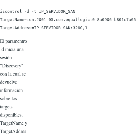
iscontrol -d -t IP_SERVIDOR_SAN

TargetName=iqn.2001-05.com.equallogic:0-8a0906-b801c7a05
El paramentro
-d inicia una
sesión
"Discovery"
con la cual se
devuelve
información
sobre los
targets
disponibles.
TargetName y
TargetAddres