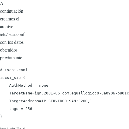
A
continuación
creamos el
archivo
/etc/iscsi.conf
con los datos
obtenidos
previamente.
# iscsi.conf

iscsi_sip {

    AuthMethod = none

    TargetName=iqn.2001-05.com.equallogic:0-8a0906-b801c
    TargetAddress=IP_SERVIDOR_SAN:3260,1

    tags = 256

iscsi_sip Es el