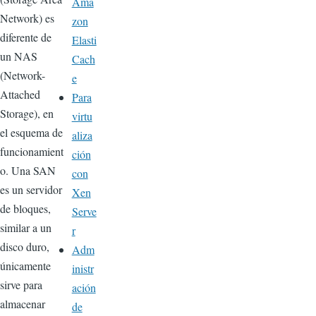
Ama
Network) es
zon
diferente de
Elasti
un NAS
Cach
(Network-
e
Attached
Para
Storage), en
virtu
el esquema de
aliza
funcionamient
ción
o. Una SAN
con
es un servidor
Xen
de bloques,
Serve
similar a un
r
disco duro,
Adm
únicamente
inistr
sirve para
ación
almacenar
de