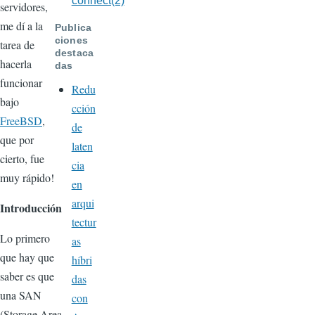
connect(2)
servidores,
me dí a la
Publica
ciones
tarea de
destaca
hacerla
das
funcionar
Redu
bajo
cción
FreeBSD
,
de
que por
laten
cierto, fue
cia
muy rápido!
en
arqui
Introducción
tectur
Lo primero
as
que hay que
híbri
saber es que
das
una SAN
con
(Storage Area