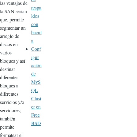
las ventajas de
respa
la SAN serían
ldos
que, permite
con
segmentar un
bacul
arreglo de
a
discos en
Conf
varios
igur
bloques y así
ación
destinar
de
diferentes
MyS
bloques a
QL
diferentes
Clust
servicios y/o
er en
servidores;
Free
también
BSD
permite
formatear el