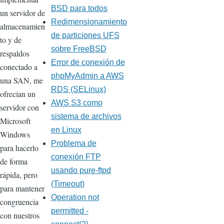
BSD para todos
un servidor de
Redimensionamiento
almacenamien
de particiones UFS
to y de
sobre FreeBSD
respaldos
Error de conexión de
conectado a
phpMyAdmin a AWS
una SAN, me
RDS (SELinux)
ofrecían un
AWS S3 como
servidor con
sistema de archivos
Microsoft
en Linux
Windows
Problema de
para hacerlo
conexión FTP
de forma
usando pure-ftpd
rápida, pero
(Timeout)
para mantener
Operation not
congruencia
permitted -
con nuestros