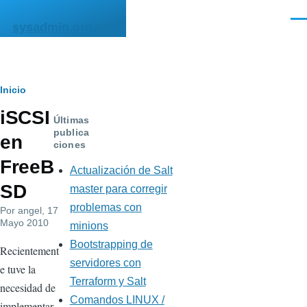
Pasar al contenido principal
Men
sysadmin.org.mx
Ruta
Inicio
iSCSI
de
Últimas
publica
en
navegación
ciones
FreeB
Actualización de Salt
SD
master para corregir
problemas con
Por
angel
, 17
Mayo 2010
minions
Bootstrapping de
Recientement
servidores con
e tuve la
Terraform y Salt
necesidad de
Comandos LINUX /
implementar