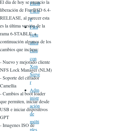
El día de hoy se anuncio la
Elasti
liberación de FreeBSD 6.4-
Cach
RELEASE, al parecer esta
e
es la última versión de la
Para
rama 6-STABLE, a
virtu
continuación algunos de los
aliza
cambios que incluye:
ción
con
- Nuevo y mejorado cliente
Xen
NFS Lock Manager (NLM)
Serve
- Soporte del cifrador
r
Camellia
Adm
- Cambios al boot loader
inistr
que permiten, iniciar desde
ación
USB e iniciar dispositivos
de
GPT
múlti
- Imagenes ISO de
ples