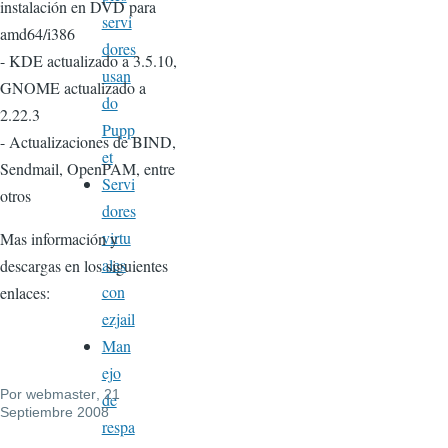
instalación en DVD para
servi
amd64/i386
dores
- KDE actualizado a 3.5.10,
usan
GNOME actualizado a
do
2.22.3
Pupp
- Actualizaciones de BIND,
et
Sendmail, OpenPAM, entre
Servi
otros
dores
virtu
Mas información y
ales
descargas en los siguientes
con
enlaces:
ezjail
Man
ejo
Por
webmaster
, 21
de
Septiembre 2008
respa