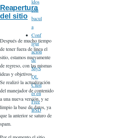
ldos
Reapertura
con
del sitio
bacul
a
Conf
Después de mucho tiempo
igur
de tener fuera de linea el
ación
sitio, estamos nuevamente
de
de regreso, con las mismas
MyS
ideas y objetivos.
QL
Se realizó la actualización
Clust
del manejador de contenido
er en
a una nueva versión, y se
Free
limpio la base de datos, ya
BSD
que la anterior se saturo de
spam.
Por el momento el sitio