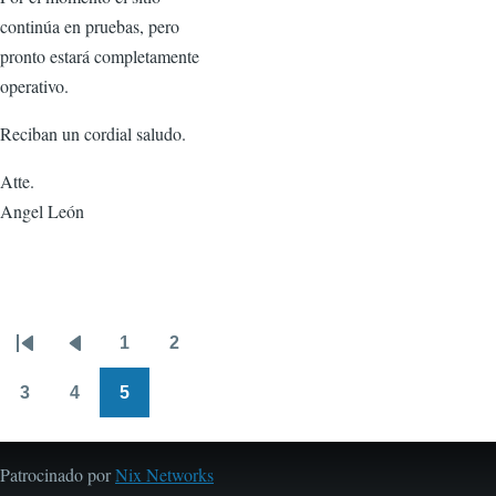
continúa en pruebas, pero
pronto estará completamente
operativo.
Reciban un cordial saludo.
Atte.
Angel León
1
2
Paginación
Primera
Página
Página
Página
página
anterior
3
4
5
Página
Página
Página
Patrocinado por
Nix Networks