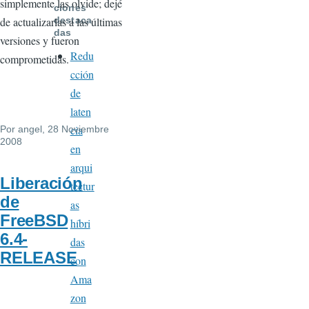
simplemente las olvide; dejé
ciones
de actualizarlas a las últimas
destaca
das
versiones y fueron
Redu
comprometidas.
cción
de
laten
cia
Por
angel
, 28 Noviembre
2008
en
arqui
Liberación
tectur
de
as
FreeBSD
híbri
6.4-
das
RELEASE
con
Ama
zon