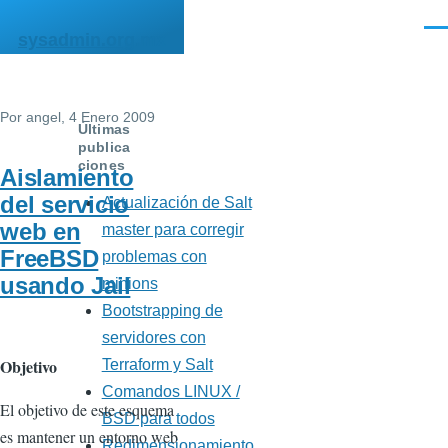
Pasar al contenido principal
Men
sysadmin.org.mx
Por
angel
, 4 Enero 2009
Últimas
publica
ciones
Aislamiento
del servicio
Actualización de Salt
web en
master para corregir
FreeBSD
problemas con
usando Jail
minions
Bootstrapping de
servidores con
Objetivo
Terraform y Salt
Comandos LINUX /
El objetivo de este esquema
BSD para todos
es mantener un entorno web
Redimensionamiento