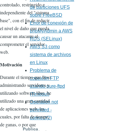
controlado, restringido e
de particiones UFS
independiente del "sistema
sobre FreeBSD
base", con el fin de reducir
Error de conexión de
el nivel de daño que pueda
phpMyAdmin a AWS
causar un atacante al
RDS (SELinux)
comprometer el servidor
AWS S3 como
web.
sistema de archivos
en Linux
Motivación
Problema de
Durante el tiempo que llevo
conexión FTP
administrando servidores y
usando pure-ftpd
utilizando software libre, he
(Timeout)
utilizado una gran cantidad
Operation not
de aplicaciones web, las
permitted -
cuales, por falta de tiempo,
connect(2)
de ganas, o por que
Publica