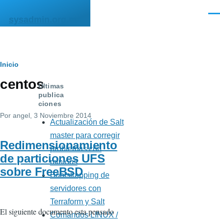
Pasar al contenido principal
Men
sysadmin.org.mx
Ruta
Inicio
centos
de
Últimas
publica
navegación
ciones
Por
angel
, 3 Noviembre 2014
Actualización de Salt
master para corregir
Redimensionamiento
problemas con
de particiones UFS
minions
sobre FreeBSD
Bootstrapping de
servidores con
Terraform y Salt
El siguiente documento esta pensado
Comandos LINUX /