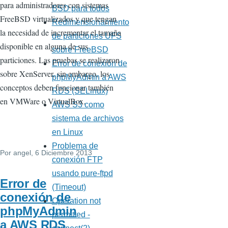
para administradores con sistemas
BSD para todos
FreeBSD virtualizados y que tengan
Redimensionamiento
la necesidad de incrementar el tamaña
de particiones UFS
disponible en alguna de sus
sobre FreeBSD
particiones. Las pruebas se realizaron
Error de conexión de
sobre XenServer, sin embargo, los
phpMyAdmin a AWS
conceptos deben funcionar también
RDS (SELinux)
en VMWare o VirtualBox.
AWS S3 como
sistema de archivos
en Linux
Problema de
Por
angel
, 6 Diciembre 2013
conexión FTP
usando pure-ftpd
Error de
(Timeout)
conexión de
Operation not
phpMyAdmin
permitted -
a AWS RDS