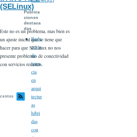
connect(2)
(SELinux)
Publica
ciones
destaca
das
Este no es un problema, mas bien es
Redu
un ajuste inicial que se tiene que
cción
hacer para que SELinux no nos
de
presente problemas de conectividad
laten
con servicios remotos.
cia
en
arqui
tectur
centos
as
híbri
das
con