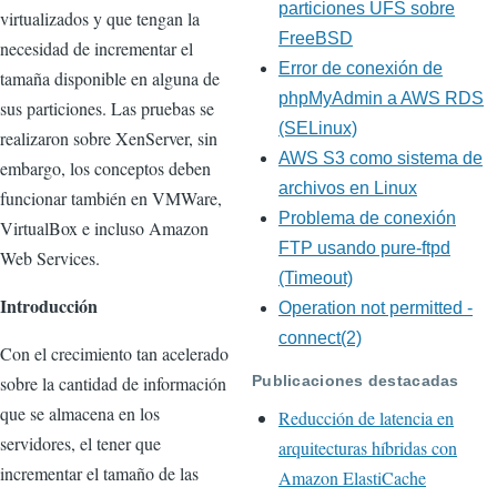
particiones UFS sobre
virtualizados y que tengan la
FreeBSD
necesidad de incrementar el
Error de conexión de
tamaña disponible en alguna de
phpMyAdmin a AWS RDS
sus particiones. Las pruebas se
(SELinux)
realizaron sobre XenServer, sin
AWS S3 como sistema de
embargo, los conceptos deben
archivos en Linux
funcionar también en VMWare,
Problema de conexión
VirtualBox e incluso Amazon
FTP usando pure-ftpd
Web Services.
(Timeout)
Introducción
Operation not permitted -
connect(2)
Con el crecimiento tan acelerado
Publicaciones destacadas
sobre la cantidad de información
que se almacena en los
Reducción de latencia en
servidores, el tener que
arquitecturas híbridas con
incrementar el tamaño de las
Amazon ElastiCache