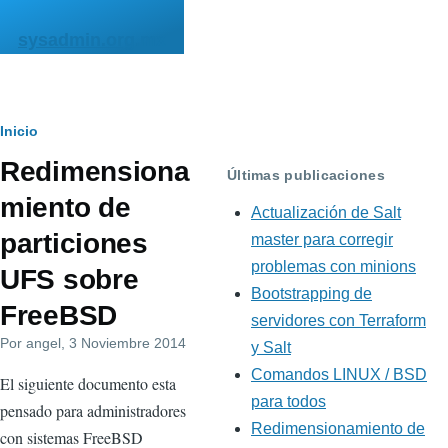
Pasar al contenido principal
sysadmin.org.mx
Ruta
Inicio
Redimensiona
de
Últimas publicaciones
miento de
navegación
Actualización de Salt
particiones
master para corregir
problemas con minions
UFS sobre
Bootstrapping de
FreeBSD
servidores con Terraform
Por
angel
, 3 Noviembre 2014
y Salt
Comandos LINUX / BSD
El siguiente documento esta
para todos
pensado para administradores
Redimensionamiento de
con sistemas FreeBSD