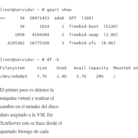
[root@servidor ~ # gpart show

=>      34  20971453  ada0  GPT  (10G)

        34      1024     1  freebsd-boot  (512K)

      1058   4194304     2  freebsd-swap  (2.0G)

   4195362  16775168     3  freebsd-ufs  (8.0G)

[root@servidor ~ # df -h

Filesystem     Size    Used   Avail Capacity  Mounted on

El primer paso es detener la
máquina virtual y realizar el
cambio en el tamaño del disco
duro asignado a la VM. En
XenServer esto se hace desde el
apartado Storage de cada