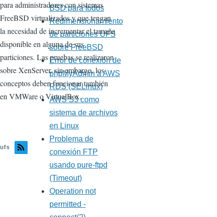
para administradores con sistemas
BSD para todos
FreeBSD virtualizados y que tengan
Redimensionamiento
la necesidad de incrementar el tamaña
de particiones UFS
disponible en alguna de sus
sobre FreeBSD
particiones. Las pruebas se realizaron
Error de conexión de
sobre XenServer, sin embargo, los
phpMyAdmin a AWS
conceptos deben funcionar también
RDS (SELinux)
en VMWare o VirtualBox.
AWS S3 como
sistema de archivos
en Linux
Problema de
ufs
conexión FTP
usando pure-ftpd
(Timeout)
Operation not
permitted -