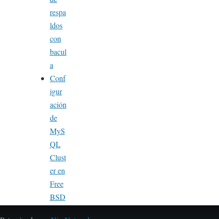
respa
ldos
con
bacul
a
Conf
igur
ación
de
MyS
QL
Clust
er en
Free
BSD