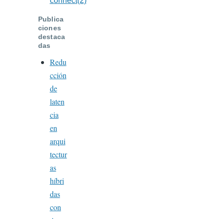
connect(2)
Publica
ciones
destaca
das
Redu
cción
de
laten
cia
en
arqui
tectur
as
híbri
das
con