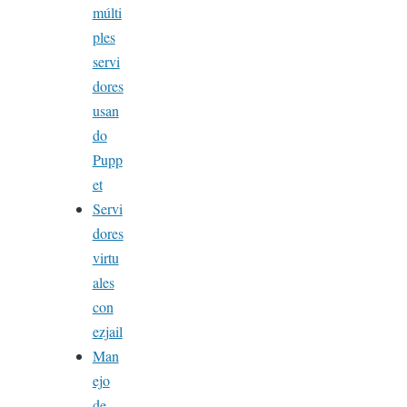
múlti
ples
servi
dores
usan
do
Pupp
et
Servi
dores
virtu
ales
con
ezjail
Man
ejo
de